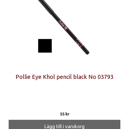
Pollie Eye Khol pencil black No 03793
55
kr
Lägg till i varukorg