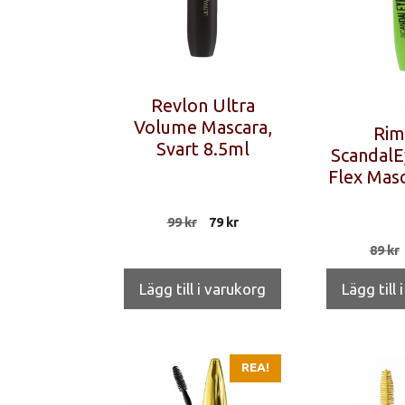
Revlon Ultra
Volume Mascara,
Rim
Svart 8.5ml
ScandalE
Flex Masc
Det
Det
99
kr
79
kr
ursprungliga
nuvarande
89
kr
priset
priset
var:
är:
Lägg till i varukorg
Lägg till 
99 kr.
79 kr.
REA!