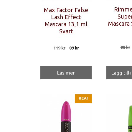
Rimmel
Max Factor False
Super
Lash Effect
Mascara 
Mascara 13,1 ml
Svart
99
kr
Det
Det
119
kr
89
kr
ursprungliga
nuvarande
priset
priset
var:
är:
119 kr.
89 kr.
Läs mer
Lägg till 
REA!