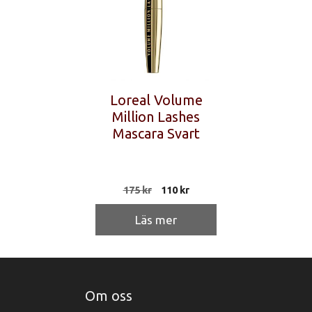
Loreal Volume
Million Lashes
Mascara Svart
Det
Det
175
kr
110
kr
ursprungliga
nuvarande
priset
priset
Läs mer
var:
är:
175 kr.
110 kr.
Om oss