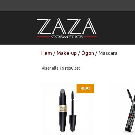
Hoppa
till
innehåll
Hem
/
Make-up
/
Ögon
/ Mascara
Sortera
Visar alla 16 resultat
efter
senaste
REA!