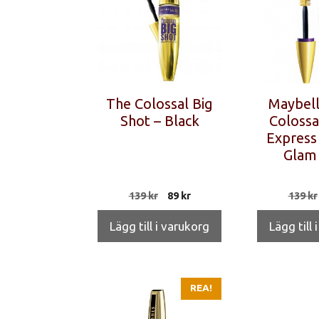
The Colossal Big
Maybell
Shot – Black
Colossa
Express
Glam 
Det
Det
139
kr
89
kr
139
kr
ursprungliga
nuvarande
priset
priset
Lägg till i varukorg
Lägg till 
var:
är:
139 kr.
89 kr.
REA!