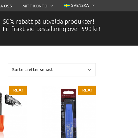
SVENSKA
A OSS
MITT KONTO
50% rabatt på utvalda produkter!
Fri frakt vid beställning över 599 kr!
REA!
REA!