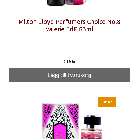
Milton Lloyd Perfumers Choice No.8
valerie EdP 83ml
219
kr
Lägg till i varukorg
REA!