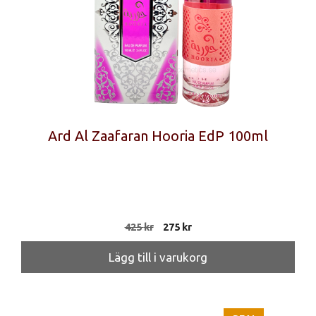
Ard Al Zaafaran Hooria EdP 100ml
Det
Det
425
kr
275
kr
ursprungliga
nuvarande
priset
priset
Lägg till i varukorg
var:
är:
425 kr.
275 kr.