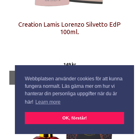
Creation Lamis Lorenzo Silvetto EdP
100ml.
149
kr
Lägg till i varukorg
Webbplatsen använder cookies för att kunna
fungera normalt. Läs gärna mer om hur vi
hanterar din personliga uppgifter när du är
här!
Learn more
OK, förstår!