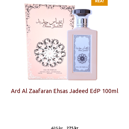
REA!
Ard Al Zaafaran Ehsas Jadeed EdP 100ml
Det
Det
425
kr
275
kr