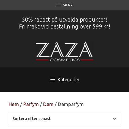
Hoppa
MENY
till
innehåll
50% rabatt på utvalda produkter!
Fri frakt vid beställning över 599 kr!
Kategorier
Hem
/
Parfym
/
Dam
/ Damparfym