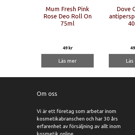
Mum Fresh Pink
Dove O
Rose Deo Roll On
antiperspi
75ml
40
49
kr
4
Läs mer
Läs
Om oss
Vi är ett företag som arbetar inom
kosmetikabranschen och har 30 års
erfarenhet av försäljning av allt inom
kosmetik online.