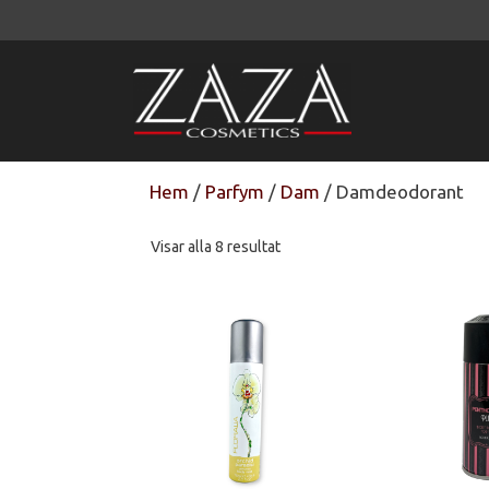
Hoppa
till
innehåll
Hem
/
Parfym
/
Dam
/ Damdeodorant
Sortera
Visar alla 8 resultat
efter
senaste