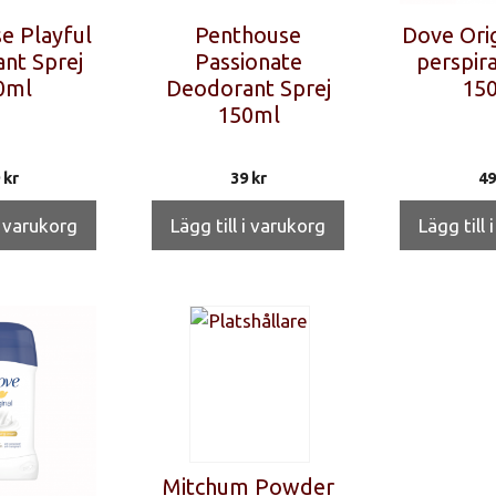
e Playful
Penthouse
Dove Orig
nt Sprej
Passionate
perspira
0ml
Deodorant Sprej
150
150ml
9
kr
39
kr
4
i varukorg
Lägg till i varukorg
Lägg till 
Mitchum Powder