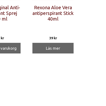
inal Anti-
Rexona Aloe Vera
nt Sprej
antiperspirant Stick
 ml
40ml
9
kr
39
kr
i varukorg
Läs mer