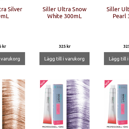
tra Silver
Siller Ultra Snow
Siller Ul
0mL
White 300mL
Pearl
5
kr
325
kr
32
i varukorg
Lägg till i varukorg
Lägg till 