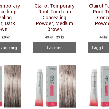
Temporary
Clairol Temporary
Clairol 
ouch-up
Root Touch-up
Root T
aling
Concealing
Conce
, Dark
Powder, Medium
Powde
own
Brown
Det
Det
Det
Det
29
kr
49
kr
29
kr
49
kr
ursprungliga
nuvarande
ursprungliga
nuvarande
priset
priset
priset
priset
i varukorg
Läs mer
Lägg till 
var:
är:
var:
är:
49 kr.
29 kr.
49 kr.
29 kr.