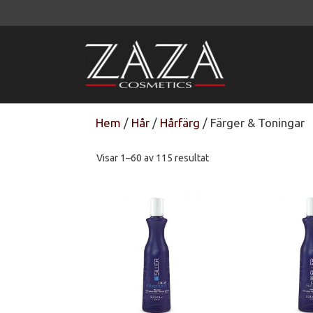
Hoppa
till
innehåll
Hem
/
Hår
/
Hårfärg
/ Färger & Toningar
Visar 1–60 av 115 resultat