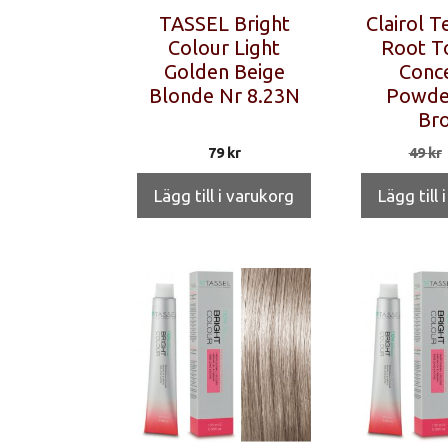
TASSEL Bright
Clairol 
Colour Light
Root T
Golden Beige
Conce
Blonde Nr 8.23N
Powder
Br
79
kr
49
kr
Lägg till i varukorg
Lägg till 