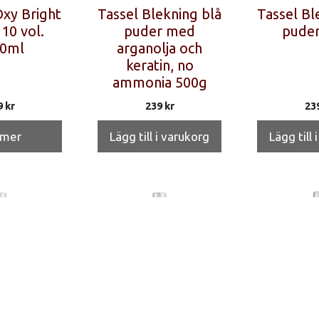
xy Bright
Tassel Blekning blå
Tassel Bl
10 vol.
puder med
puder
0ml
arganolja och
keratin, no
ammonia 500g
9
kr
239
kr
23
 mer
Lägg till i varukorg
Lägg till 