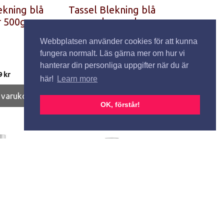
ekning blå
Tassel Blekning blå
 500g
puder med
arganolja och
Webbplatsen använder cookies för att kunna
keratin, no
fungera normalt. Läs gärna mer om hur vi
ammonia 25g
hanterar din personliga uppgifter när du är
9
kr
35
kr
här!
Learn more
i varukorg
Lägg till i varukorg
OK, förstår!