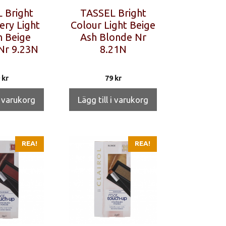
 Bright
TASSEL Bright
ery Light
Colour Light Beige
 Beige
Ash Blonde Nr
Nr 9.23N
8.21N
9
kr
79
kr
i varukorg
Lägg till i varukorg
REA!
REA!