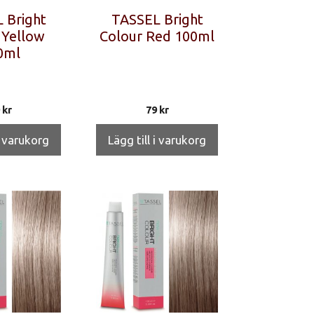
 Bright
TASSEL Bright
 Yellow
Colour Red 100ml
0ml
9
kr
79
kr
i varukorg
Lägg till i varukorg