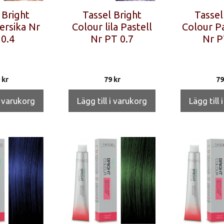
 Bright
Tassel Bright
Tassel
ersika Nr
Colour lila Pastell
Colour Pa
0.4
Nr PT 0.7
Nr P
9
kr
79
kr
7
i varukorg
Lägg till i varukorg
Lägg till 