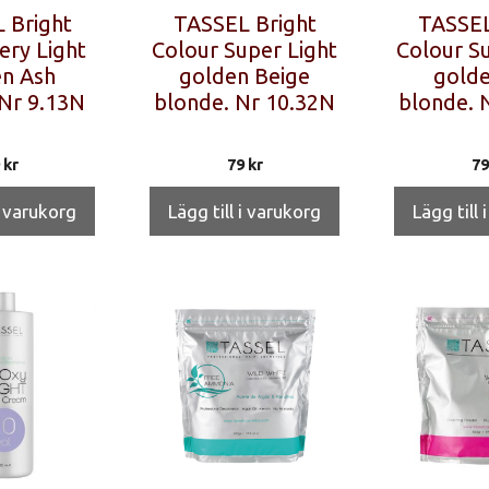
 Bright
TASSEL Bright
TASSEL
ery Light
Colour Super Light
Colour Su
n Ash
golden Beige
golde
Nr 9.13N
blonde. Nr 10.32N
blonde. 
9
kr
79
kr
7
i varukorg
Lägg till i varukorg
Lägg till 