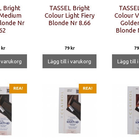
 Bright
TASSEL Bright
TASSEL
 Medium
Colour Light Fiery
Colour V
londe Nr
Blonde Nr 8.66
Golden
62
Blonde 
9
kr
79
kr
7
i varukorg
Lägg till i varukorg
Lägg till 
REA!
REA!