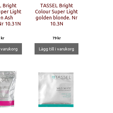
 Bright
TASSEL Bright
per Light
Colour Super Light
n Ash
golden blonde. Nr
Nr 10.31N
10.3N
9
kr
79
kr
i varukorg
Lägg till i varukorg