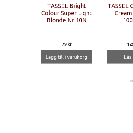
TASSEL Bright
TASSEL O
Colour Super Light
Cream 
Blonde Nr 10N
100
79
kr
12
Lägg till i varukorg
Läs