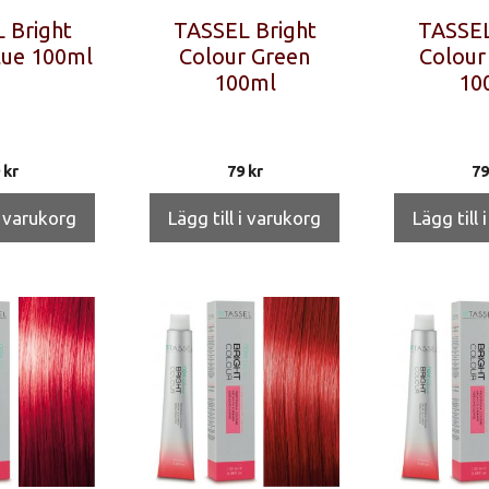
 Bright
TASSEL Bright
TASSEL
lue 100ml
Colour Green
Colour
100ml
10
9
kr
79
kr
7
i varukorg
Lägg till i varukorg
Lägg till 