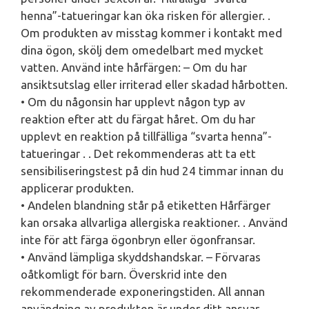
henna”-tatueringar kan öka risken för allergier. .
Om produkten av misstag kommer i kontakt med
dina ögon, skölj dem omedelbart med mycket
vatten. Använd inte hårfärgen: – Om du har
ansiktsutslag eller irriterad eller skadad hårbotten.
• Om du någonsin har upplevt någon typ av
reaktion efter att du färgat håret. Om du har
upplevt en reaktion på tillfälliga “svarta henna”-
tatueringar . . Det rekommenderas att ta ett
sensibiliseringstest på din hud 24 timmar innan du
applicerar produkten.
• Andelen blandning står på etiketten Hårfärger
kan orsaka allvarliga allergiska reaktioner. . Använd
inte för att färga ögonbryn eller ögonfransar.
• Använd lämpliga skyddshandskar. – Förvaras
oåtkomligt för barn. Överskrid inte den
rekommenderade exponeringstiden. All annan
användning av produkten är under ditt ansvar.