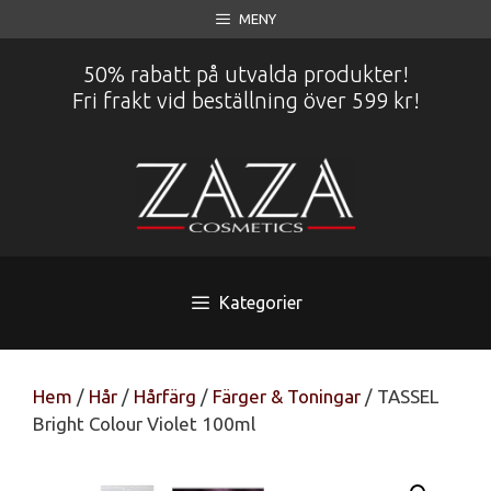
Hoppa
MENY
till
innehåll
50% rabatt på utvalda produkter!
Fri frakt vid beställning över 599 kr!
Kategorier
Hem
/
Hår
/
Hårfärg
/
Färger & Toningar
/ TASSEL
Bright Colour Violet 100ml