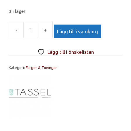
3 i lager
-
+
Lägg till i varukorg
TASSEL
Bright
Colour
Lägg till i önskelistan
Violet
100ml
Kategori:
Färger & Toningar
mängd