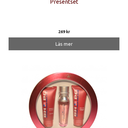
Presentset
269
kr
Läs mer