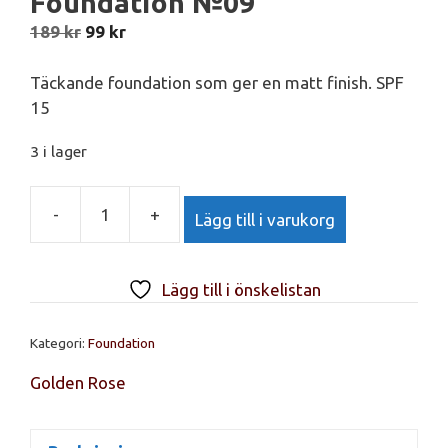
Foundation №09
Det
Det
189
kr
99
kr
ursprungliga
nuvarande
priset
priset
Täckande foundation som ger en matt finish. SPF
var:
är:
15
189 kr.
99 kr.
3 i lager
-
+
Lägg till i varukorg
Golden
Rose
Longstay
Lägg till i önskelistan
Matte
Foundation
Kategori:
Foundation
№09
mängd
Golden Rose