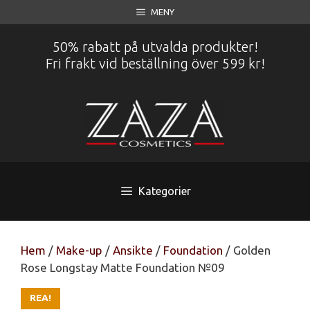
Hoppa
MENY
till
innehåll
50% rabatt på utvalda produkter!
Fri frakt vid beställning över 599 kr!
Kategorier
Hem
/
Make-up
/
Ansikte
/
Foundation
/ Golden
Rose Longstay Matte Foundation №09
REA!