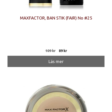
MAXFACTOR, BAN STIK (FAIR) No #25
Det
Det
109
kr
89
kr
ursprungliga
nuvarande
priset
priset
Läs mer
var:
är:
109 kr.
89 kr.