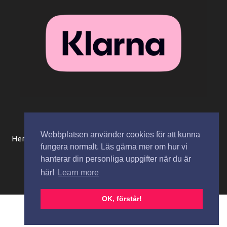
Webbplatsen använder cookies för att kunna
Hem
Beställningsinformation / köpvillkor
Mitt konto
fungera normalt. Läs gärna mer om hur vi
Integritetspolicy
Spåra paket
Kontakta oss
hanterar din personliga uppgifter när du är
här!
Learn more
Copyright © 2026 Zaza Cosmetics AB
OK, förstår!
Svenska
English