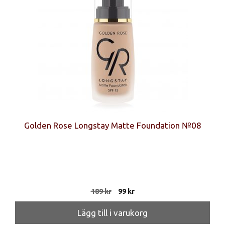
Golden Rose Longstay Matte Foundation №08
Det
Det
189
kr
99
kr
ursprungliga
nuvarande
priset
priset
Lägg till i varukorg
var:
är: