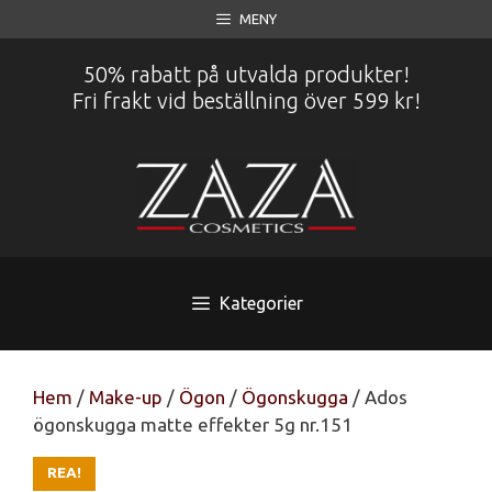
Hoppa
MENY
till
innehåll
50% rabatt på utvalda produkter!
Fri frakt vid beställning över 599 kr!
Kategorier
Hem
/
Make-up
/
Ögon
/
Ögonskugga
/ Ados
ögonskugga matte effekter 5g nr.151
REA!