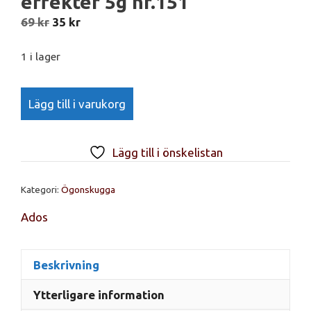
effekter 5g nr.151
Det
Det
69
kr
35
kr
ursprungliga
nuvarande
priset
priset
1 i lager
var:
är:
Ados
69 kr.
35 kr.
Lägg till i varukorg
ögonskugga
matte
effekter
Lägg till i önskelistan
5g
nr.151
Kategori:
Ögonskugga
mängd
Ados
Beskrivning
Ytterligare information