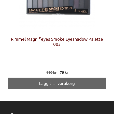
Rimmel Magnif’eyes Smoke Eyeshadow Palette
003
Det
Det
110
kr
79
kr
ursprungliga
nuvarande
priset
priset
Lägg till i varukorg
var:
är:
110 kr.
79 kr.