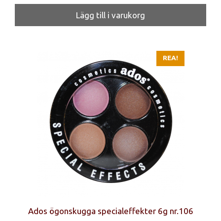
ursprungliga
nuvarande
priset
priset
Lägg till i varukorg
var:
är:
69 kr.
35 kr.
REA!
Ados ögonskugga specialeffekter 6g nr.106