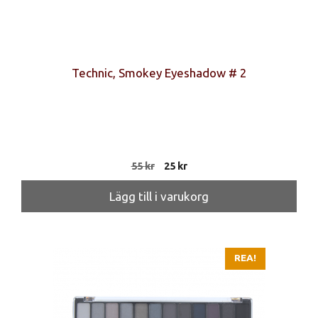
Technic, Smokey Eyeshadow # 2
Det
Det
55
kr
25
kr
ursprungliga
nuvarande
priset
priset
Lägg till i varukorg
var:
är:
55 kr.
25 kr.
REA!