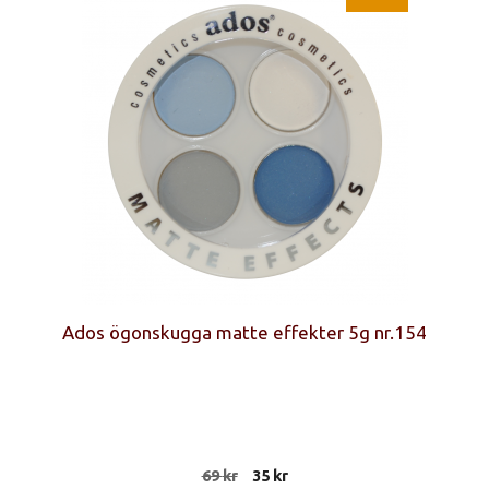
Ados ögonskugga matte effekter 5g nr.154
Det
Det
69
kr
35
kr