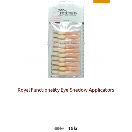
Royal Functionality Eye Shadow Applicators
Det
Det
20
kr
15
kr