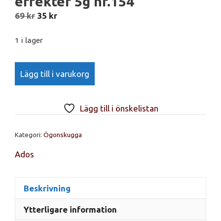
effekter 5g nr.154
Det
Det
69
kr
35
kr
ursprungliga
nuvarande
priset
priset
1 i lager
var:
är:
Ados
69 kr.
35 kr.
Lägg till i varukorg
ögonskugga
matte
effekter
Lägg till i önskelistan
5g
nr.154
Kategori:
Ögonskugga
mängd
Ados
Beskrivning
Ytterligare information