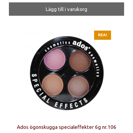
ursprungliga
nuvarande
priset
priset
Lägg till i varukorg
var:
är:
20 kr.
15 kr.
REA!
Ados ögonskugga specialeffekter 6g nr.106