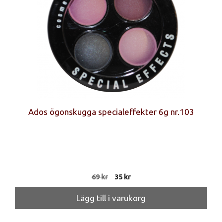
Ados ögonskugga specialeffekter 6g nr.103
Det
Det
69
kr
35
kr
ursprungliga
nuvarande
priset
priset
Lägg till i varukorg
var:
är:
69 kr.
35 kr.