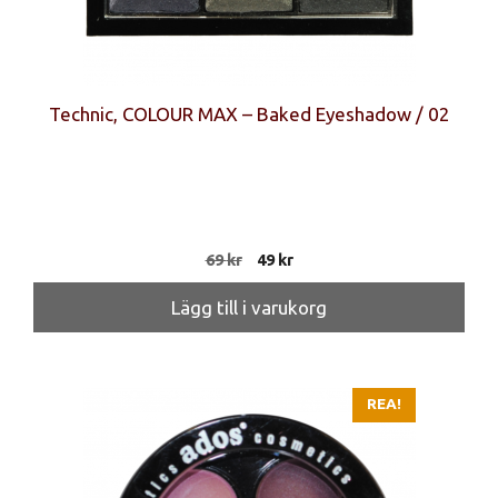
Technic, COLOUR MAX – Baked Eyeshadow / 02
Det
Det
69
kr
49
kr
ursprungliga
nuvarande
priset
priset
Lägg till i varukorg
var:
är:
69 kr.
49 kr.
REA!