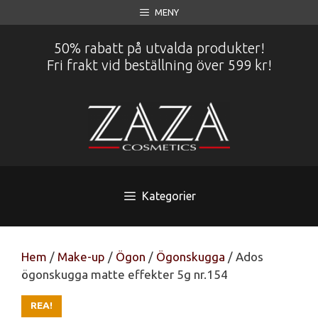
Hoppa
MENY
till
innehåll
50% rabatt på utvalda produkter!
Fri frakt vid beställning över 599 kr!
Kategorier
Hem
/
Make-up
/
Ögon
/
Ögonskugga
/ Ados
ögonskugga matte effekter 5g nr.154
REA!