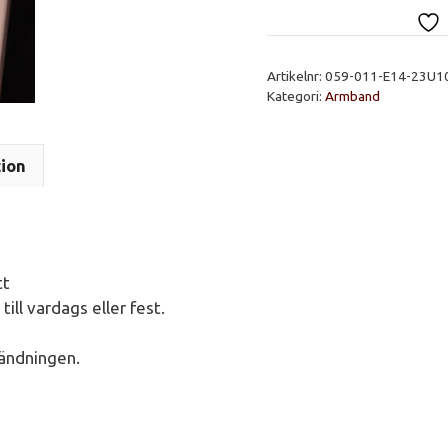
guldpläterat
18k
i
Artikelnr:
059-011-E14-23U1
rostfritt
Kategori:
Armband
mängd
tion
tt
till vardags eller fest.
vändningen.