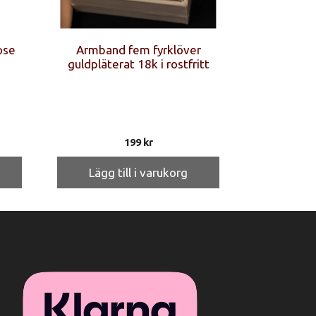
ose
Armband fem fyrklöver
guldpläterat 18k i rostfritt
199
kr
Lägg till i varukorg