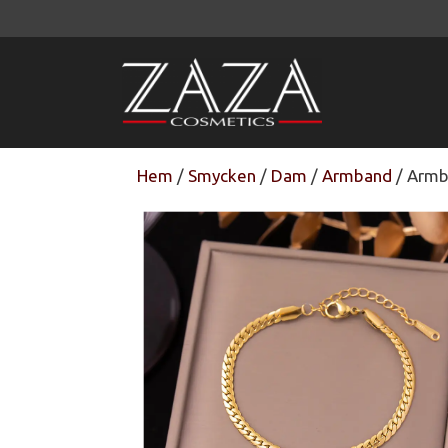
Hoppa
till
innehåll
Hem
/
Smycken
/
Dam
/
Armband
/ Armba