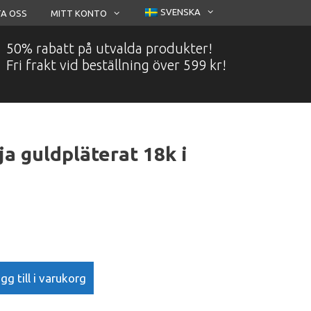
SVENSKA
A OSS
MITT KONTO
50% rabatt på utvalda produkter!
Fri frakt vid beställning över 599 kr!
a guldpläterat 18k i
gg till i varukorg