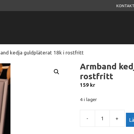
KONTAKT
nd kedja guldpläterat 18k i rostfritt
Armband kedj
rostfritt
159
kr
4 i lager
-
+
Lä
Armband
kedja