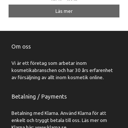
ursprungliga
nuvarande
priset
priset
Läs mer
var:
är:
629 kr.
499 kr.
Om oss
Vi är ett företag som arbetar inom
kosmetikabranschen och har 30 års erfarenhet
av försäljning av allt inom kosmetik online.
Betalning / Payments
Betalning med Klarna. Använd Klarna för att
enkelt och tryggt betala till oss. Läs mer om
Klarna här:
www.klarna.se