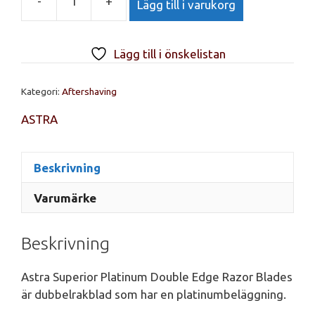
-
+
Lägg till i varukorg
Astra
Superior
Platinum
Lägg till i önskelistan
dubbelkantiga
rakblad
Kategori:
Aftershaving
5-
p
ASTRA
mängd
Beskrivning
Varumärke
Beskrivning
Astra Superior Platinum Double Edge Razor Blades
är dubbelrakblad som har en platinumbeläggning.