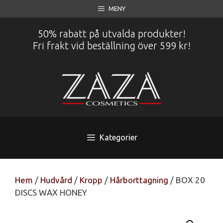
Hoppa
MENY
till
innehåll
50% rabatt på utvalda produkter!
Fri frakt vid beställning över 599 kr!
Kategorier
Hem
/
Hudvård
/
Kropp
/
Hårborttagning
/ BOX 20
DISCS WAX HONEY