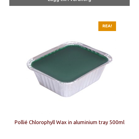
var:
är:
225 kr.
155 kr.
REA!
Pollié Chlorophyll Wax in aluminium tray 500ml