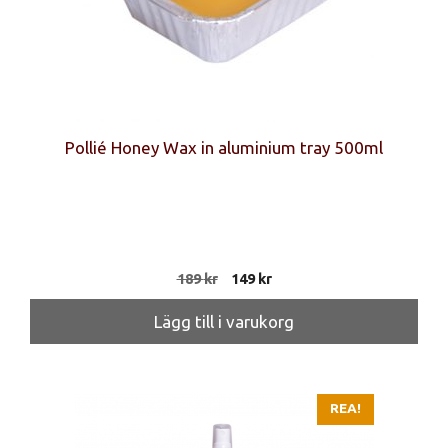
Pollié Honey Wax in aluminium tray 500ml
Det
Det
189
kr
149
kr
ursprungliga
nuvarande
priset
priset
Lägg till i varukorg
var:
är:
189 kr.
149 kr.
REA!