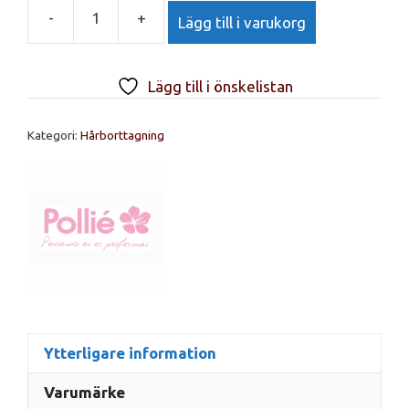
-
+
Lägg till i varukorg
BOX
20
DISCS
Lägg till i önskelistan
WAX
HONEY
Kategori:
Hårborttagning
mängd
Ytterligare information
Varumärke