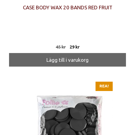
CASE BODY WAX 20 BANDS RED FRUIT
Det
Det
45
kr
29
kr
ursprungliga
nuvarande
priset
priset
Lägg till i varukorg
var:
är:
45 kr.
29 kr.
REA!