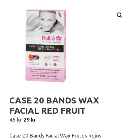
CASE 20 BANDS WAX
FACIAL RED FRUIT
Det
Det
45
kr
29
kr
ursprungliga
nuvarande
priset
priset
Case 20 Bands Facial Wax Frutos Rojos