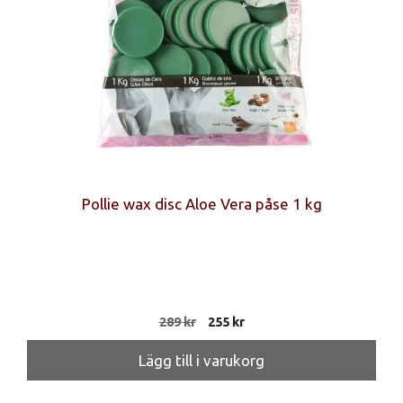
Pollie wax disc Aloe Vera påse 1 kg
Det
Det
289
kr
255
kr
ursprungliga
nuvarande
priset
priset
Lägg till i varukorg
var:
är:
289 kr.
255 kr.