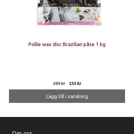
Pollie wax disc Brazilian påse 1 kg
Det
Det
289
kr
255
kr
ursprungliga
nuvarande
priset
priset
Lägg till i varukorg
var:
är:
289 kr.
255 kr.
Om oss