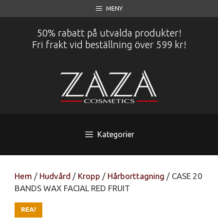
Hoppa
MENY
till
innehåll
50% rabatt på utvalda produkter!
Fri frakt vid beställning över 599 kr!
Kategorier
Hem
/
Hudvård
/
Kropp
/
Hårborttagning
/ CASE 20
BANDS WAX FACIAL RED FRUIT
REA!