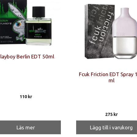
layboy Berlin EDT 50ml
Fcuk Friction EDT Spray 
ml
110
kr
275
kr
Läs mer
Lägg till i varukorg