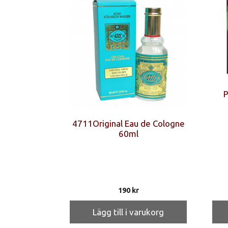
P
4711Original Eau de Cologne
60ml
190
kr
Lägg till i varukorg