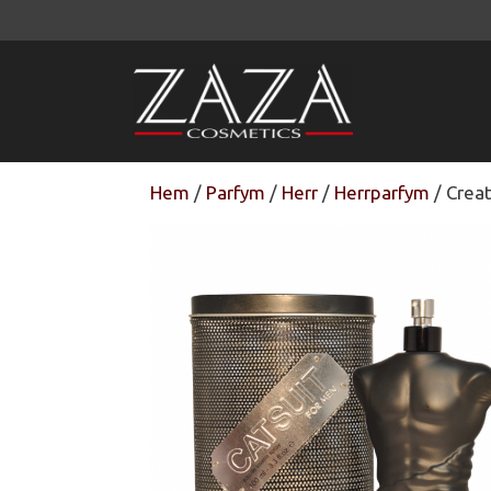
Hoppa
till
innehåll
Hem
/
Parfym
/
Herr
/
Herrparfym
/ Creat