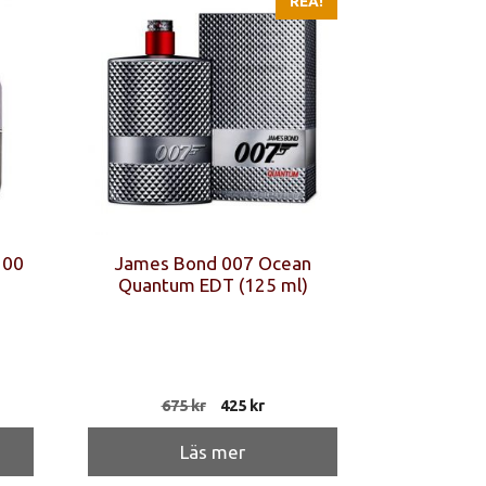
REA!
100
James Bond 007 Ocean
Quantum EDT (125 ml)
Det
Det
675
kr
425
kr
ursprungliga
nuvarande
priset
priset
Läs mer
var:
är: