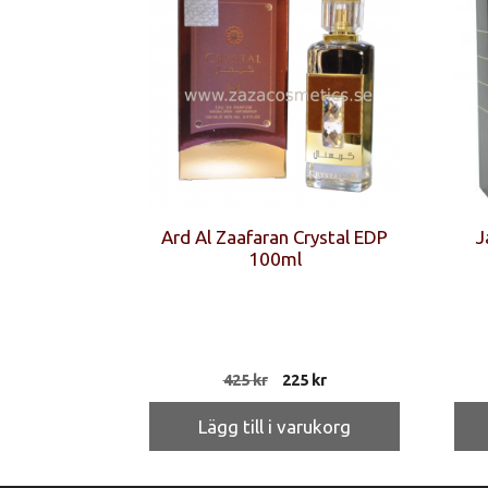
Ard Al Zaafaran Crystal EDP
J
100ml
Det
Det
425
kr
225
kr
ursprungliga
nuvarande
priset
priset
Lägg till i varukorg
var:
är:
425 kr.
225 kr.