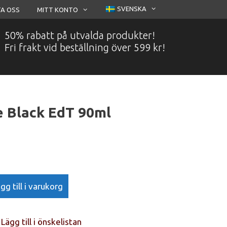
SVENSKA
A OSS
MITT KONTO
50% rabatt på utvalda produkter!
Fri frakt vid beställning över 599 kr!
e Black EdT 90ml
gg till i varukorg
Lägg till i önskelistan