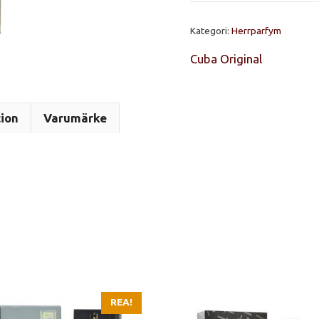
EdT
90ml
Kategori:
Herrparfym
mängd
Cuba Original
tion
Varumärke
REA!