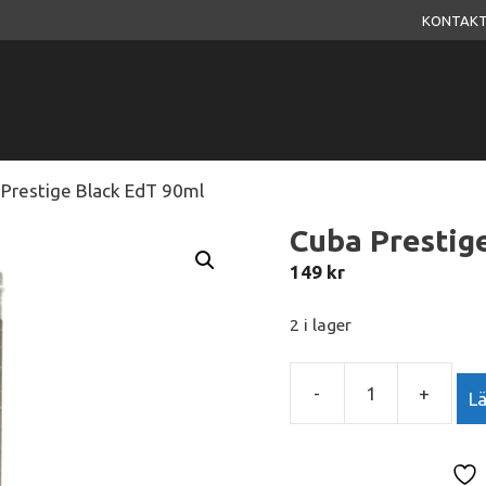
KONTAKT
 Prestige Black EdT 90ml
Cuba Prestig
149
kr
2 i lager
-
+
Lä
Cuba
Prestige
Black