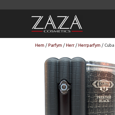
Hoppa
till
innehåll
Hem
/
Parfym
/
Herr
/
Herrparfym
/ Cuba