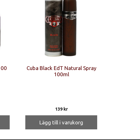
100
Cuba Black EdT Natural Spray
100ml
139
kr
Lägg till i varukorg