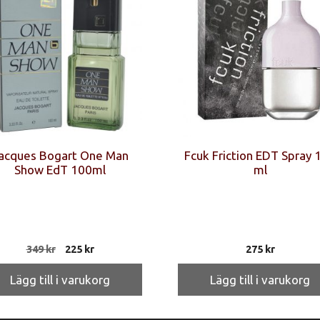
acques Bogart One Man
Fcuk Friction EDT Spray 
Show EdT 100ml
ml
Det
Det
349
kr
225
kr
275
kr
ursprungliga
nuvarande
priset
priset
Lägg till i varukorg
Lägg till i varukorg
var:
är:
349 kr.
225 kr.