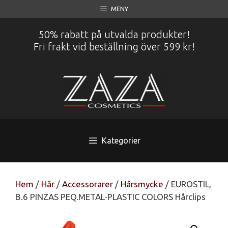
Hoppa
MENY
till
innehåll
50% rabatt på utvalda produkter!
Fri frakt vid beställning över 599 kr!
Kategorier
Hem
/
Hår
/
Accessorarer
/
Hårsmycke
/ EUROSTIL,
B.6 PINZAS PEQ.METAL-PLASTIC COLORS Hårclips