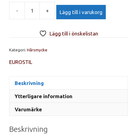
-
+
Lägg till i varukorg
EUROSTIL,
B.6
PINZAS
Lägg till i önskelistan
PEQ.METAL-
PLASTIC
Kategori:
Hårsmycke
COLORS
Hårclips
EUROSTIL
mängd
Beskrivning
Ytterligare information
Varumärke
Beskrivning