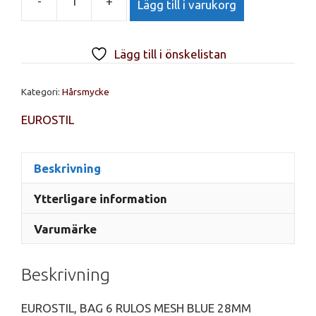
-
+
Lägg till i varukorg
EUROSTIL,
BAG
6
Lägg till i önskelistan
RULOS
MESH
Kategori:
Hårsmycke
BLUE
28MM
EUROSTIL
mängd
Beskrivning
Ytterligare information
Varumärke
Beskrivning
EUROSTIL, BAG 6 RULOS MESH BLUE 28MM