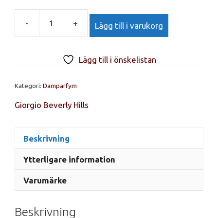
var:
är:
365 kr.
259 kr.
-
+
Lägg till i varukorg
Giorgio
Beverly
Hills
Lägg till i önskelistan
G
EdP
Kategori:
Damparfym
90ml
mängd
Giorgio Beverly Hills
Beskrivning
Ytterligare information
Varumärke
Beskrivning