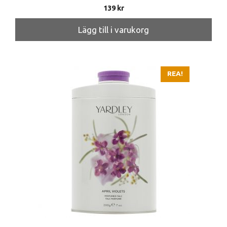
139
kr
Lägg till i varukorg
REA!