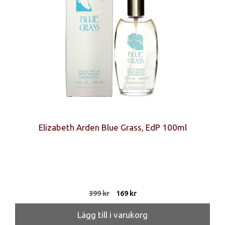
Elizabeth Arden Blue Grass, EdP 100ml
Det
Det
399
kr
169
kr
ursprungliga
nuvarande
priset
priset
Lägg till i varukorg
var:
är: