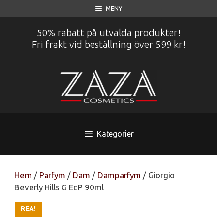
Hoppa
MENY
till
innehåll
50% rabatt på utvalda produkter!
Fri frakt vid beställning över 599 kr!
Kategorier
Hem
/
Parfym
/
Dam
/
Damparfym
/ Giorgio
Beverly Hills G EdP 90ml
REA!