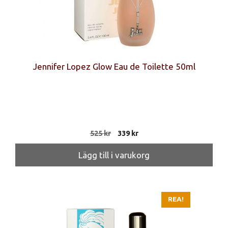
Jennifer Lopez Glow Eau de Toilette 50ml
Det
Det
525
kr
339
kr
ursprungliga
nuvarande
priset
priset
Lägg till i varukorg
var:
är:
525 kr.
339 kr.
REA!