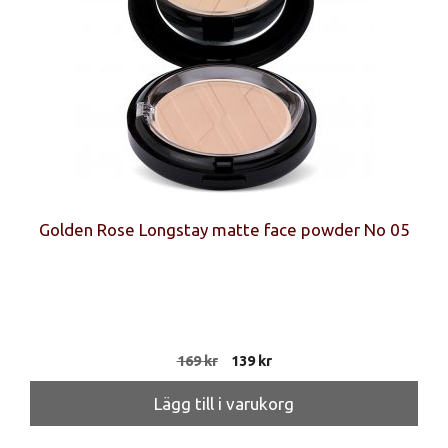
Golden Rose Longstay matte face powder No 05
Det
Det
169
kr
139
kr
ursprungliga
nuvarande
priset
priset
Lägg till i varukorg
var:
är:
169 kr.
139 kr.