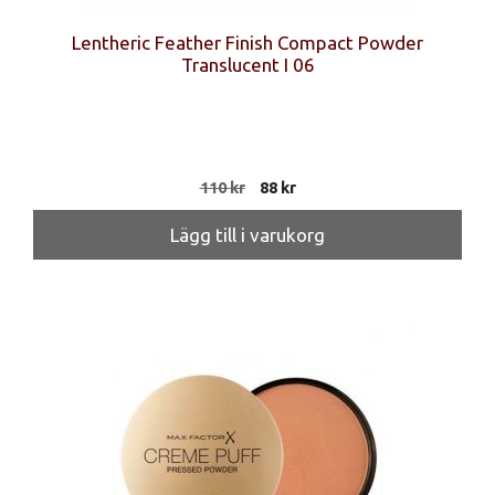
Lentheric Feather Finish Compact Powder
Translucent I 06
Det
Det
110
kr
88
kr
ursprungliga
nuvarande
priset
priset
Lägg till i varukorg
var:
är:
110 kr.
88 kr.