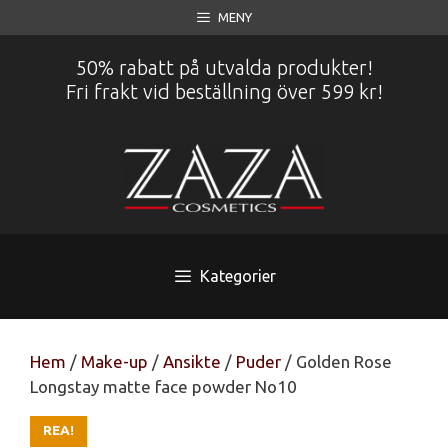
Hoppa
MENY
till
innehåll
50% rabatt på utvalda produkter!
Fri frakt vid beställning över 599 kr!
Kategorier
Hem
/
Make-up
/
Ansikte
/
Puder
/ Golden Rose
Longstay matte face powder No10
REA!