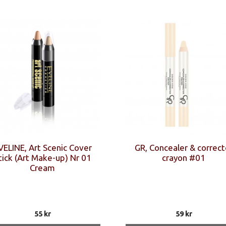
VELINE, Art Scenic Cover
GR, Concealer & correct
tick (Art Make-up) Nr 01
crayon #01
Cream
55
kr
59
kr