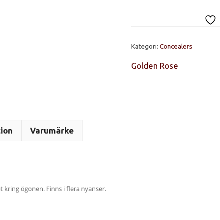
Stick
concealer
No
05
Kategori:
Concealers
mängd
Golden Rose
tion
Varumärke
 kring ögonen. Finns i flera nyanser.