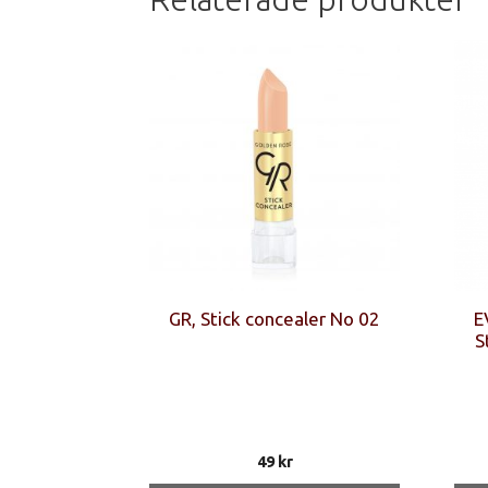
GR, Stick concealer No 02
E
S
49
kr