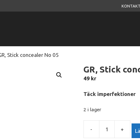
KONTAKT
GR, Stick concealer No 05
GR, Stick con
49
kr
Täck imperfektioner
2 i lager
-
+
Lä
GR,