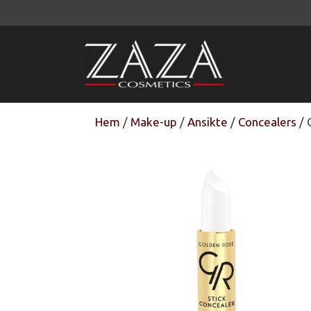
Hoppa
till
innehåll
Hem
/
Make-up
/
Ansikte
/
Concealers
/ 