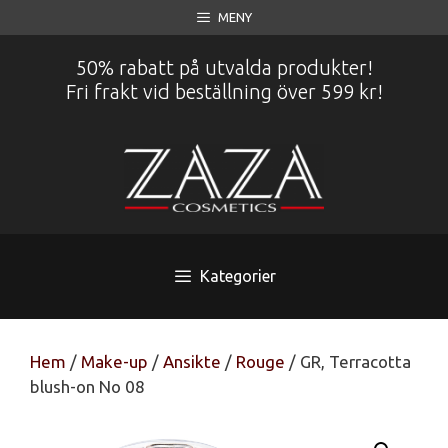
Hoppa
MENY
till
innehåll
50% rabatt på utvalda produkter!
Fri frakt vid beställning över 599 kr!
Kategorier
Hem
/
Make-up
/
Ansikte
/
Rouge
/ GR, Terracotta
blush-on No 08