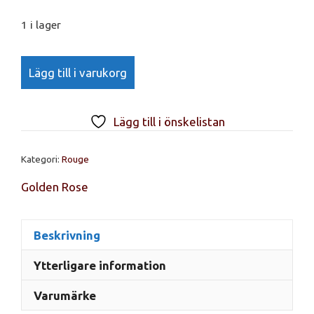
1 i lager
GR,
Lägg till i varukorg
Terracotta
blush-
on
Lägg till i önskelistan
No
08
Kategori:
Rouge
mängd
Golden Rose
Beskrivning
Ytterligare information
Varumärke