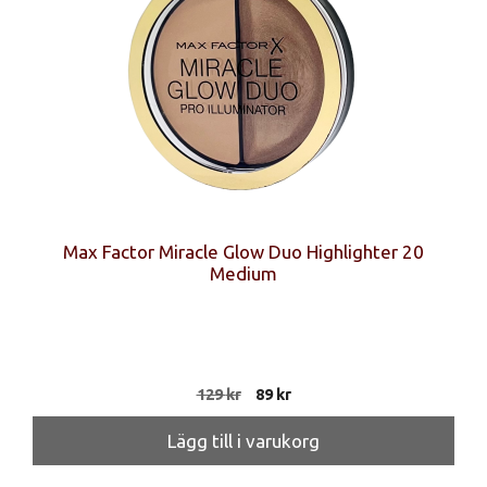
Max Factor Miracle Glow Duo Highlighter 20
Medium
Det
Det
129
kr
89
kr
ursprungliga
nuvarande
priset
priset
Lägg till i varukorg
var:
är:
129 kr.
89 kr.