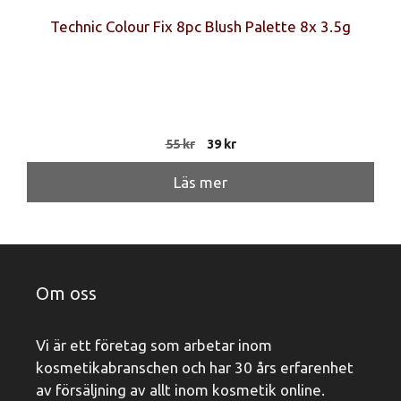
Technic Colour Fix 8pc Blush Palette 8x 3.5g
Det
Det
55
kr
39
kr
ursprungliga
nuvarande
priset
priset
Läs mer
var:
är:
55 kr.
39 kr.
Om oss
Vi är ett företag som arbetar inom
kosmetikabranschen och har 30 års erfarenhet
av försäljning av allt inom kosmetik online.