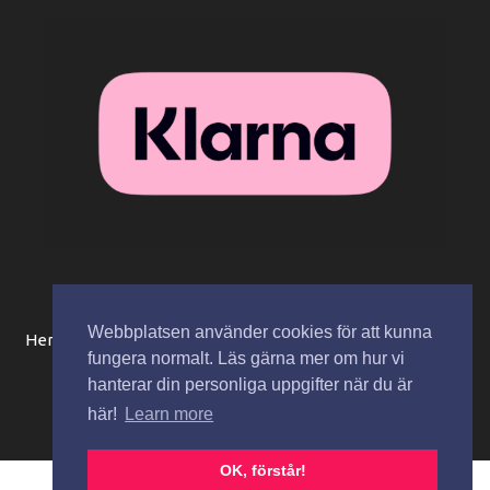
Webbplatsen använder cookies för att kunna
Hem
Beställningsinformation / köpvillkor
Mitt konto
fungera normalt. Läs gärna mer om hur vi
Integritetspolicy
Spåra paket
Kontakta oss
hanterar din personliga uppgifter när du är
här!
Learn more
Copyright © 2026 Zaza Cosmetics AB
OK, förstår!
Svenska
English