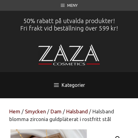
Hoppa
MENY
till
innehåll
50% rabatt på utvalda produkter!
Fri frakt vid beställning över 599 kr!
Kategorier
Hem
/
Smycken
/
Dam
/
Halsband
/ Halsband
blomma zirconia guldpläterat i rostfritt stål