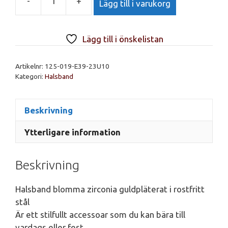
-
+
Lägg till i varukorg
Halsband
blomma
zirconia
Lägg till i önskelistan
guldpläterat
i
Artikelnr:
125-019-E39-23U10
rostfritt
Kategori:
Halsband
stål
mängd
Beskrivning
Ytterligare information
Beskrivning
Halsband blomma zirconia guldpläterat i rostfritt
stål
Är ett stilfullt accessoar som du kan bära till
vardags eller fest.