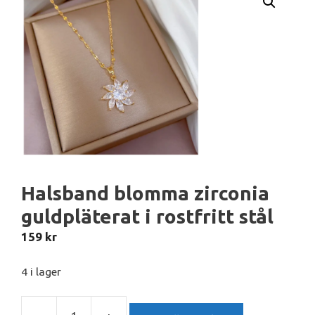
Halsband blomma zirconia
guldpläterat i rostfritt stål
159
kr
4 i lager