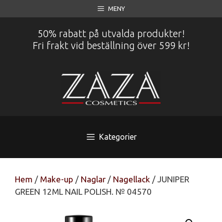
Hoppa
MENY
till
innehåll
50% rabatt på utvalda produkter!
Fri frakt vid beställning över 599 kr!
Kategorier
Hem
/
Make-up
/
Naglar
/
Nagellack
/ JUNIPER
GREEN 12ML NAIL POLISH. № 04570