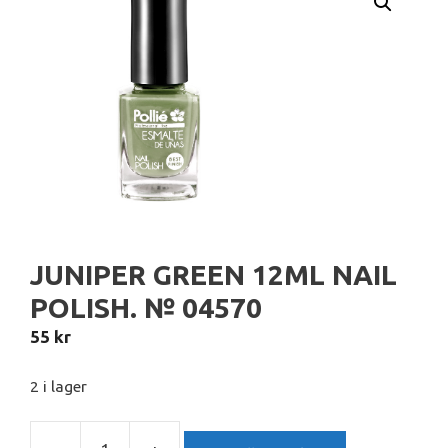
JUNIPER GREEN 12ML NAIL
POLISH. № 04570
55
kr
2 i lager