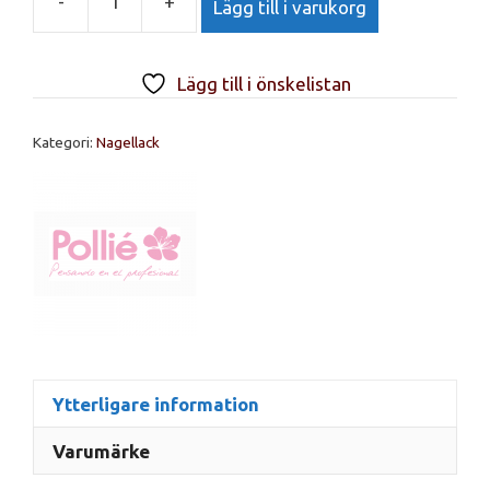
-
+
Lägg till i varukorg
JUNIPER
GREEN
12ML
Lägg till i önskelistan
NAIL
POLISH.
Kategori:
Nagellack
№
04570
mängd
Ytterligare information
Varumärke