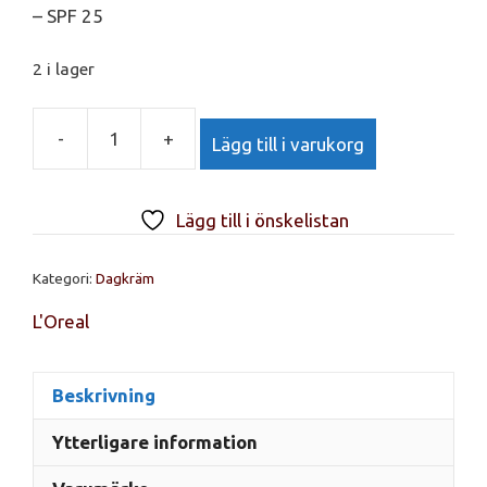
– SPF 25
2 i lager
-
+
Lägg till i varukorg
L'Oreal
Paris
Revitalift
Lägg till i önskelistan
Laser
x3
Kategori:
Dagkräm
Anti-
Dark
L'Oreal
Spot
Day
50ml
Beskrivning
mängd
Ytterligare information