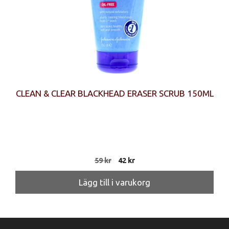
CLEAN & CLEAR BLACKHEAD ERASER SCRUB 150ML
Det
Det
59
kr
42
kr
ursprungliga
nuvarande
priset
priset
Lägg till i varukorg
var:
är:
59 kr.
42 kr.