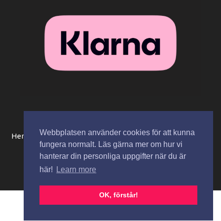
Webbplatsen använder cookies för att kunna
Hem
Beställningsinformation / köpvillkor
Mitt konto
fungera normalt. Läs gärna mer om hur vi
Integritetspolicy
Spåra paket
Kontakta oss
hanterar din personliga uppgifter när du är
här!
Learn more
Copyright © 2026 Zaza Cosmetics AB
OK, förstår!
Svenska
English