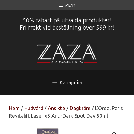
Hoppa
MENY
till
innehåll
50% rabatt på utvalda produkter!
Fri frakt vid beställning över 599 kr!
Kategorier
Hem
/
Hudvård
/
Ansikte
/
Dagkräm
/ L’Oreal Paris
Revitalift Laser x3 Anti-Dark Spot Day 50ml