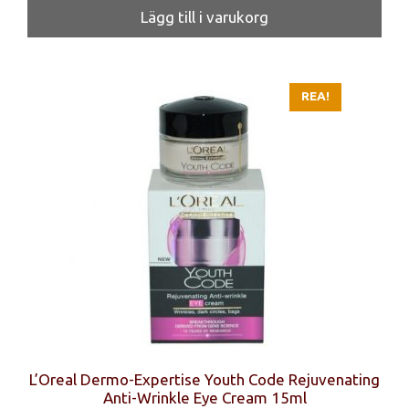
priset
priset
Lägg till i varukorg
var:
är:
119 kr.
70 kr.
REA!
L’Oreal Dermo-Expertise Youth Code Rejuvenating
Anti-Wrinkle Eye Cream 15ml