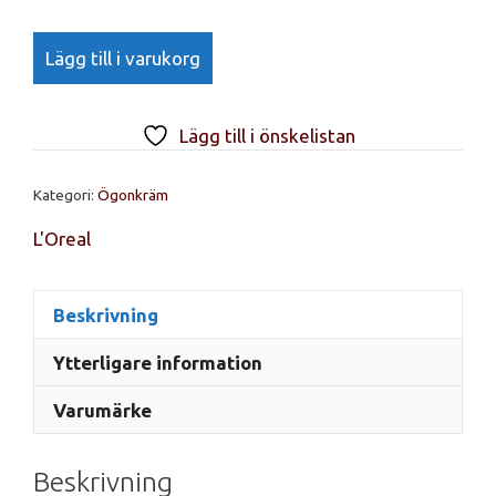
var:
är:
L'Oreal
159 kr.
99 kr.
Lägg till i varukorg
Youth
Code
Youth
Lägg till i önskelistan
Boosting
Eye
Kategori:
Ögonkräm
Cream
15ml
L'Oreal
mängd
Beskrivning
Ytterligare information
Varumärke
Beskrivning