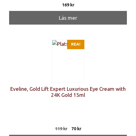
169
kr
Läs mer
REA!
Eveline, Gold Lift Expert Luxurious Eye Cream with
24K Gold 15ml
Det
Det
119
kr
70
kr
ursprungliga
nuvarande