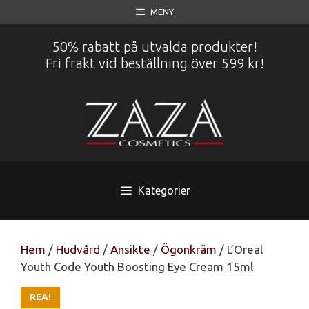
Hoppa
MENY
till
innehåll
50% rabatt på utvalda produkter!
Fri frakt vid beställning över 599 kr!
Kategorier
Hem
/
Hudvård
/
Ansikte
/
Ögonkräm
/ L’Oreal
Youth Code Youth Boosting Eye Cream 15ml
REA!