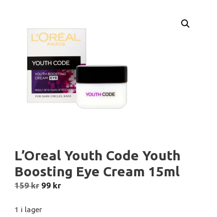
L’Oreal Youth Code Youth
Boosting Eye Cream 15ml
Det
Det
159
kr
99
kr
ursprungliga
nuvarande
priset
priset
1 i lager