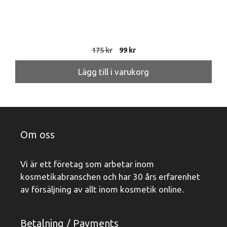
Det
Det
175
kr
99
kr
ursprungliga
nuvarande
priset
priset
Lägg till i varukorg
var:
är:
175 kr.
99 kr.
Om oss
Vi är ett företag som arbetar inom
kosmetikabranschen och har 30 års erfarenhet
av försäljning av allt inom kosmetik online.
Betalning / Payments