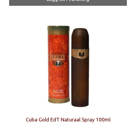
var:
är:
380 kr.
249 kr.
Cuba Gold EdT Naturaal Spray 100ml