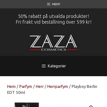
Hoppa
MENY
till
innehåll
50% rabatt på utvalda produkter!
Fri frakt vid beställning över 599 kr!
Kategorier
Hem
/
Parfym
/
Herr
/
Herrparfym
/ Playboy Berlin
EDT 50ml