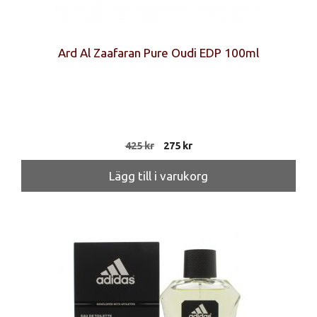
Ard Al Zaafaran Pure Oudi EDP 100ml
Det
Det
425
kr
275
kr
ursprungliga
nuvarande
priset
priset
Lägg till i varukorg
var:
är:
425 kr.
275 kr.