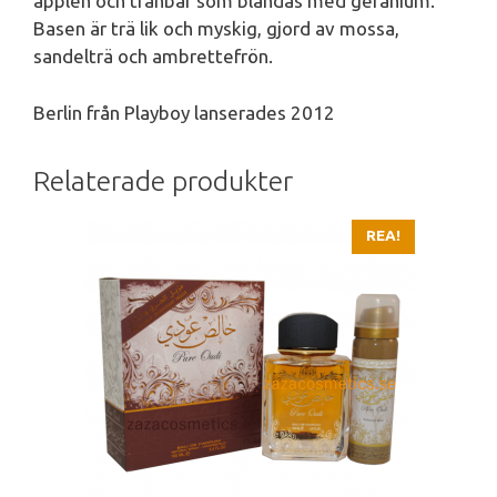
äpplen och tranbär som blandas med geranium.
Basen är trä lik och myskig, gjord av mossa,
sandelträ och ambrettefrön.
Berlin från Playboy lanserades 2012
Relaterade produkter
REA!