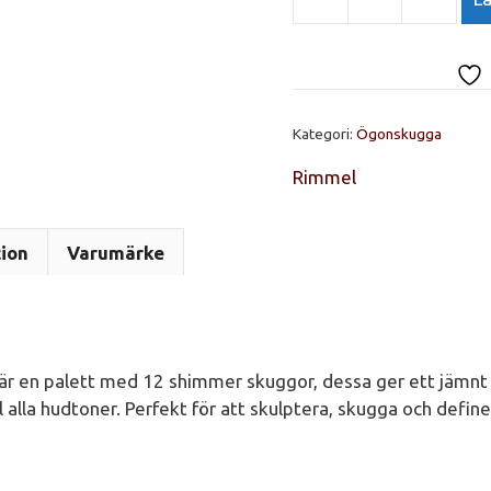
Rimmel
Magnif'eyes
Smoke
Eyeshadow
Palette
Kategori:
Ögonskugga
003
mängd
Rimmel
tion
Varumärke
 en palett med 12 shimmer skuggor, dessa ger ett jämnt r
ll alla hudtoner. Perfekt för att skulptera, skugga och defin