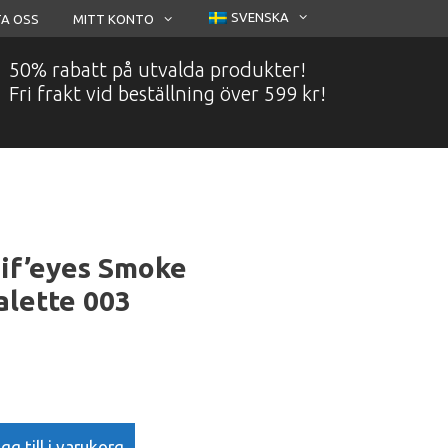
SVENSKA
A OSS
MITT KONTO
50% rabatt på utvalda produkter!
Fri frakt vid beställning över 599 kr!
if’eyes Smoke
lette 003
e
gg till i varukorg