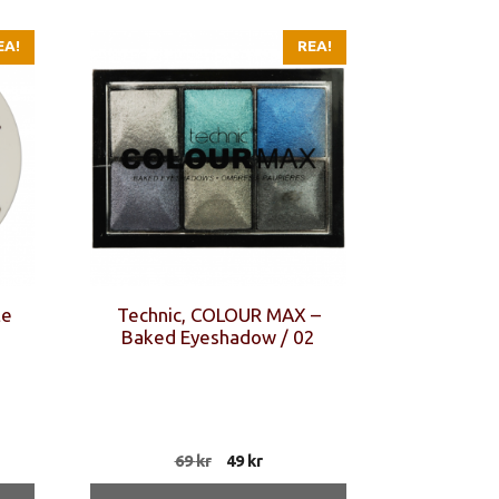
EA!
REA!
te
Technic, COLOUR MAX –
Baked Eyeshadow / 02
Det
Det
69
kr
49
kr
ga
ande
ursprungliga
nuvarande