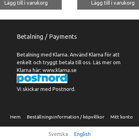
priset
priset
priset
priset
Lägg till i varukorg
Lägg till i varukorg
var:
är:
var:
är:
69 kr.
35 kr.
69 kr.
35 kr.
Betalning / Payments
Betalning med Klarna. Använd Klarna för att
enkelt och tryggt betala till oss. Läs mer om
Klarna här:
www.klarna.se
Vi skickar med Postnord.
Hem
Beställningsinformation / köpvillkor
Mitt konto
Svenska
English