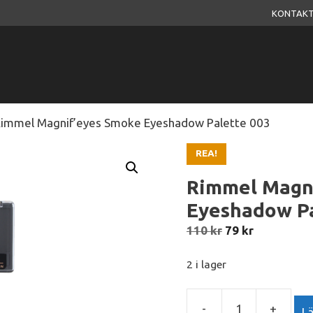
KONTAKT
Rimmel Magnif’eyes Smoke Eyeshadow Palette 003
REA!
Rimmel Magn
Eyeshadow Pa
Det
Det
110
kr
79
kr
ursprungliga
nuvarand
priset
priset
2 i lager
var:
är:
110 kr.
79 kr.
-
+
Lä