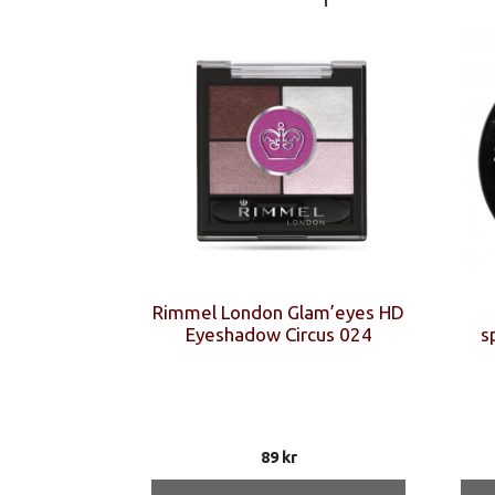
Rimmel London Glam’eyes HD
Eyeshadow Circus 024
s
89
kr