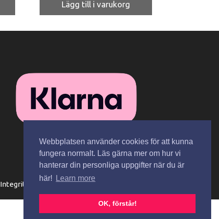
priset
priset
Lägg till i varukorg
var:
är:
69 kr.
49 kr.
Webbplatsen använder cookies för att kunna
fungera normalt. Läs gärna mer om hur vi
hanterar din personliga uppgifter när du är
här!
Learn more
Integritetspolicy
Spåra paket
Kontakta oss
OK, förstår!