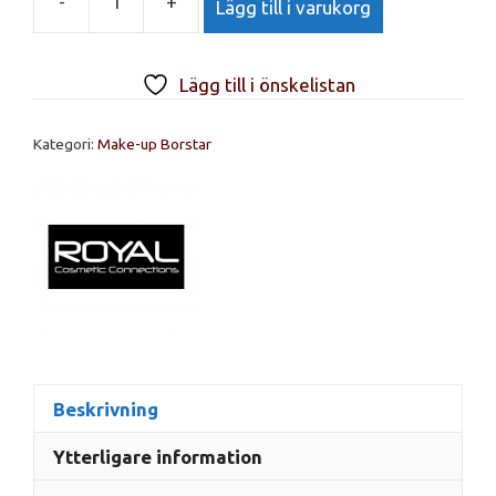
-
+
Lägg till i varukorg
Royal
Cosmetic
Connections
Lägg till i önskelistan
Kabuki
Brus
Kategori:
Make-up Borstar
mängd
Beskrivning
Ytterligare information