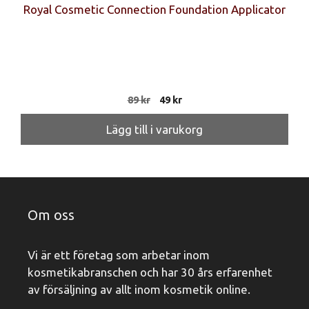
Royal Cosmetic Connection Foundation Applicator
Det
Det
89
kr
49
kr
ursprungliga
nuvarande
priset
priset
Lägg till i varukorg
var:
är:
89 kr.
49 kr.
Om oss
Vi är ett företag som arbetar inom
kosmetikabranschen och har 30 års erfarenhet
av försäljning av allt inom kosmetik online.