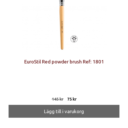
EuroStil Red powder brush Ref: 1801
Det
Det
145
kr
75
kr
ursprungliga
nuvarande
priset
priset
Lägg till i varukorg
var:
är:
145 kr.
75 kr.