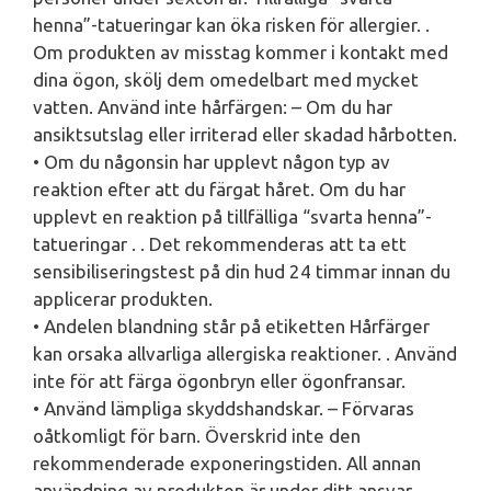
henna”-tatueringar kan öka risken för allergier. .
Om produkten av misstag kommer i kontakt med
dina ögon, skölj dem omedelbart med mycket
vatten. Använd inte hårfärgen: – Om du har
ansiktsutslag eller irriterad eller skadad hårbotten.
• Om du någonsin har upplevt någon typ av
reaktion efter att du färgat håret. Om du har
upplevt en reaktion på tillfälliga “svarta henna”-
tatueringar . . Det rekommenderas att ta ett
sensibiliseringstest på din hud 24 timmar innan du
applicerar produkten.
• Andelen blandning står på etiketten Hårfärger
kan orsaka allvarliga allergiska reaktioner. . Använd
inte för att färga ögonbryn eller ögonfransar.
• Använd lämpliga skyddshandskar. – Förvaras
oåtkomligt för barn. Överskrid inte den
rekommenderade exponeringstiden. All annan
användning av produkten är under ditt ansvar.