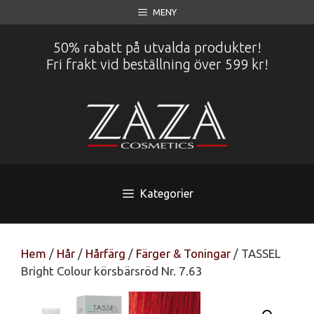
Hoppa
MENY
till
innehåll
50% rabatt på utvalda produkter!
Fri frakt vid beställning över 599 kr!
Kategorier
Hem
/
Hår
/
Hårfärg
/
Färger & Toningar
/ TASSEL
Bright Colour körsbärsröd Nr. 7.63