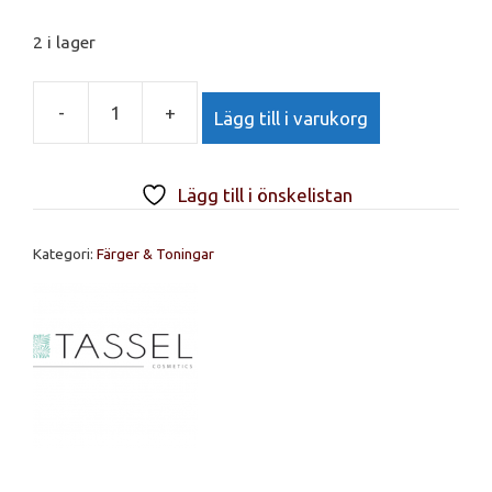
2 i lager
-
+
Lägg till i varukorg
TASSEL
Bright
Colour
Lägg till i önskelistan
körsbärsröd
Nr.
Kategori:
Färger & Toningar
7.63
mängd