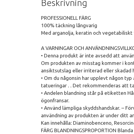
Beskrivning
PROFESSIONELL FÄRG
100% täckning långvarig
Med arganolja, keratin och vegetabiliskt v
A VARNINGAR OCH ANVÄNDNINGSVILLKOR: 
• Denna produkt är inte avsedd att använd
Om produkten av misstag kommer i kont
ansiktsutslag eller irriterad eller skadad
• Om du någonsin har upplevt någon typ av
tatueringar . . Det rekommenderas att ta
• Andelen blandning står på etiketten Hårf
ögonfransar.
• Använd lämpliga skyddshandskar. – För
användning av produkten är under ditt
Kan innehålla: Diaminobenceno, Resorci
FÄRG BLANDNINGSPROPORTION Blanda ett