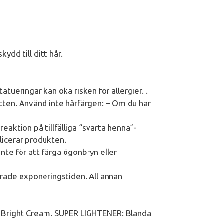
ydd till ditt hår.
tueringar kan öka risken för allergier. .
en. Använd inte hårfärgen: – Om du har
eaktion på tillfälliga “svarta henna”-
licerar produkten.
inte för att färga ögonbryn eller
rade exponeringstiden. All annan
Bright Cream. SUPER LIGHTENER: Blanda