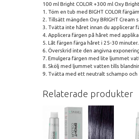
100 ml Bright COLOR +300 ml Oxy Brig
1. Töm en tub med BIGHT COLOR färgämne
2. Tillsätt mängden Oxy BRIGHT Cream s
3. Tvätta inte håret innan du applicerar f
4. Applicera färgen på håret med applik
5. Låt färgen färga håret i 25-30 minuter.
6. Överskrid inte den angivna exponerin
7. Emulgera färgen med lite ljummet vat
8. Skölj med ljummet vatten tills blandnin
9. Tvätta med ett neutralt schampo och 
Relaterade produkter