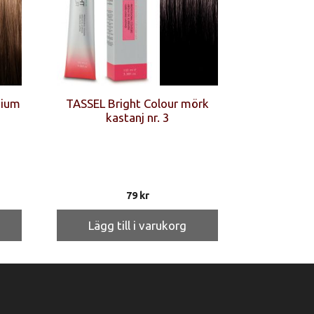
dium
TASSEL Bright Colour mörk
kastanj nr. 3
79
kr
Lägg till i varukorg