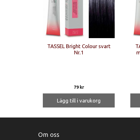
TASSEL Bright Colour svart
T
Nr.1
m
79
kr
Lägg till i varukorg
Om oss