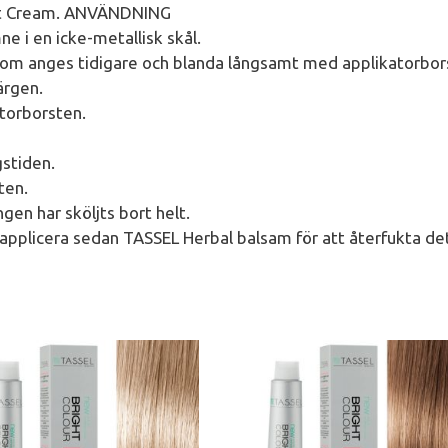
ht Cream. ANVÄNDNING
 i en icke-metallisk skål.
om anges tidigare och blanda långsamt med applikatorbor
ärgen.
atorborsten.
gstiden.
ten.
gen har sköljts bort helt.
applicera sedan TASSEL Herbal balsam för att återfukta de