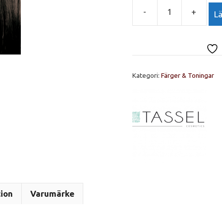
-
+
Lä
TASSEL
Bright
Colour
Ljus
Kastanj
Kategori:
Färger & Toningar
Nr.5
mängd
tion
Varumärke