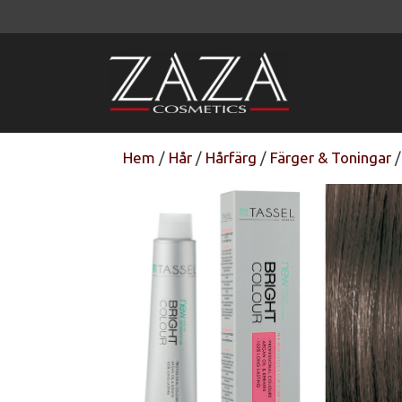
Hoppa
till
innehåll
Hem
/
Hår
/
Hårfärg
/
Färger & Toningar
/