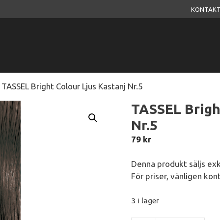
KONTAKT
 TASSEL Bright Colour Ljus Kastanj Nr.5
TASSEL Brigh
Nr.5
79
kr
Denna produkt säljs exkl
För priser, vänligen kon
3 i lager