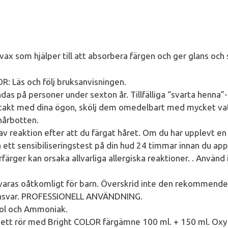
ax som hjälper till att absorbera färgen och ger glans och sk
Läs och följ bruksanvisningen.
as på personer under sexton år. Tillfälliga “svarta henna”-ta
akt med dina ögon, skölj dem omedelbart med mycket vatt
 hårbotten.
 reaktion efter att du färgat håret. Om du har upplevt en r
 ett sensibiliseringstest på din hud 24 timmar innan du app
ärger kan orsaka allvarliga allergiska reaktioner. . Använd 
varas oåtkomligt för barn. Överskrid inte den rekommende
 ansvar. PROFESSIONELL ANVÄNDNING.
nol och Ammoniak.
 rör med Bright COLOR färgämne 100 ml. + 150 ml. Oxy 