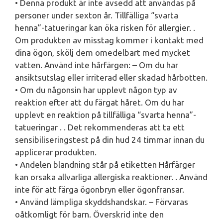
• Denna produkt är inte avsedd att användas på
personer under sexton år. Tillfälliga “svarta
henna”-tatueringar kan öka risken för allergier. .
Om produkten av misstag kommer i kontakt med
dina ögon, skölj dem omedelbart med mycket
vatten. Använd inte hårfärgen: – Om du har
ansiktsutslag eller irriterad eller skadad hårbotten.
• Om du någonsin har upplevt någon typ av
reaktion efter att du färgat håret. Om du har
upplevt en reaktion på tillfälliga “svarta henna”-
tatueringar . . Det rekommenderas att ta ett
sensibiliseringstest på din hud 24 timmar innan du
applicerar produkten.
• Andelen blandning står på etiketten Hårfärger
kan orsaka allvarliga allergiska reaktioner. . Använd
inte för att färga ögonbryn eller ögonfransar.
• Använd lämpliga skyddshandskar. – Förvaras
oåtkomligt för barn. Överskrid inte den