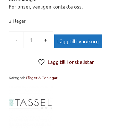
För priser, vänligen kontakta oss.
3 i lager
-
+
Lägg till i varukorg
TASSEL
Bright
Colour
Lägg till i önskelistan
medium
beige
Kategori:
Färger & Toningar
blonde
Nr.
7.32
mängd