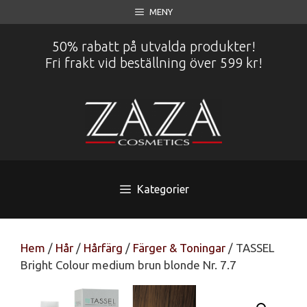
Hoppa
MENY
till
innehåll
50% rabatt på utvalda produkter!
Fri frakt vid beställning över 599 kr!
Kategorier
Hem
/
Hår
/
Hårfärg
/
Färger & Toningar
/ TASSEL
Bright Colour medium brun blonde Nr. 7.7