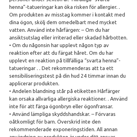
henna”-tatueringar kan öka risken för allergier. .
Om produkten av misstag kommer i kontakt med
dina ögon, skölj dem omedelbart med mycket
vatten. Använd inte hårfärgen: – Om du har
ansiktsutslag eller irriterad eller skadad hårbotten.
• Om du någonsin har upplevt någon typ av
reaktion efter att du färgat håret. Om du har
upplevt en reaktion på tillfälliga “svarta henna”-
tatueringar . . Det rekommenderas att ta ett
sensibiliseringstest på din hud 24 timmar innan du
applicerar produkten.
• Andelen blandning står på etiketten Hårfärger
kan orsaka allvarliga allergiska reaktioner. . Använd
inte för att färga ögonbryn eller ögonfransar.
• Använd lämpliga skyddshandskar. – Förvaras
oåtkomligt för barn. Överskrid inte den
rekommenderade exponeringstiden. All annan
användning av produkten är under ditt ansvar.