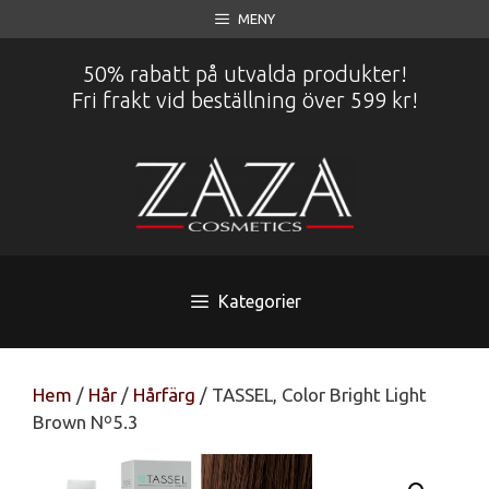
Hoppa
MENY
till
innehåll
50% rabatt på utvalda produkter!
Fri frakt vid beställning över 599 kr!
Kategorier
Hem
/
Hår
/
Hårfärg
/ TASSEL, Color Bright Light
Brown Nº5.3