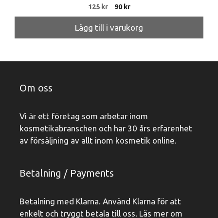
Det
Det
125
kr
90
kr
ursprungliga
nuvarande
priset
priset
Lägg till i varukorg
var:
är:
125 kr.
90 kr.
Om oss
Vi är ett företag som arbetar inom
kosmetikabranschen och har 30 års erfarenhet
av försäljning av allt inom kosmetik online.
Betalning / Payments
Betalning med Klarna. Använd Klarna för att
enkelt och tryggt betala till oss. Läs mer om