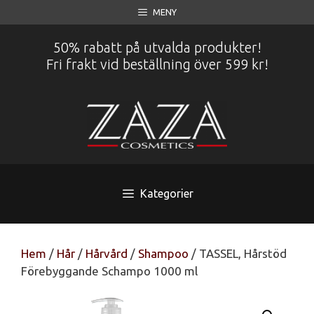
Hoppa
MENY
till
innehåll
50% rabatt på utvalda produkter!
Fri frakt vid beställning över 599 kr!
Kategorier
Hem
/
Hår
/
Hårvård
/
Shampoo
/ TASSEL, Hårstöd
Förebyggande Schampo 1000 ml