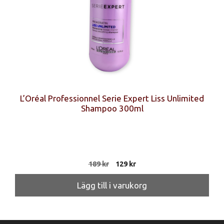
L’Oréal Professionnel Serie Expert Liss Unlimited
Shampoo 300ml
Det
Det
189
kr
129
kr
ursprungliga
nuvarande
priset
priset
Lägg till i varukorg
var:
är:
189 kr.
129 kr.