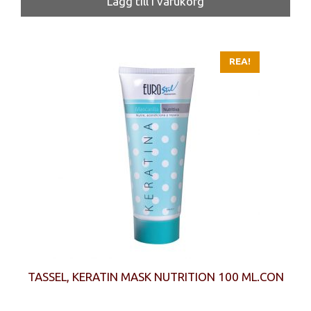
Lägg till i varukorg
var:
är:
299 kr.
175 kr.
REA!
TASSEL, KERATIN MASK NUTRITION 100 ML.CON