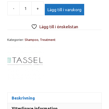
-
+
Lägg till i varukorg
TASSEL,
Hårstöd
Förebyggande
Lägg till i önskelistan
Schampo
1000
Kategorier:
Shampoo
,
Treatment
ml
mängd
Beskrivning
Ytterligare information