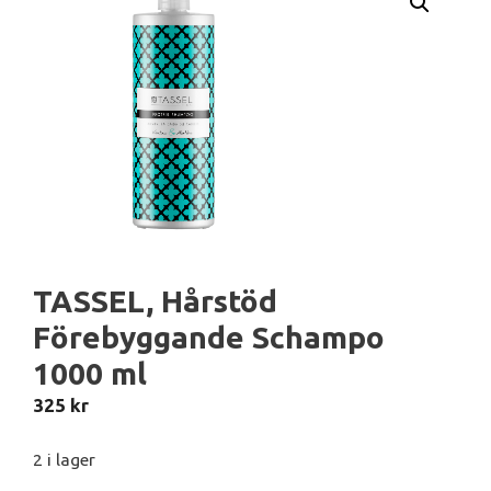
TASSEL, Hårstöd
Förebyggande Schampo
1000 ml
325
kr
2 i lager