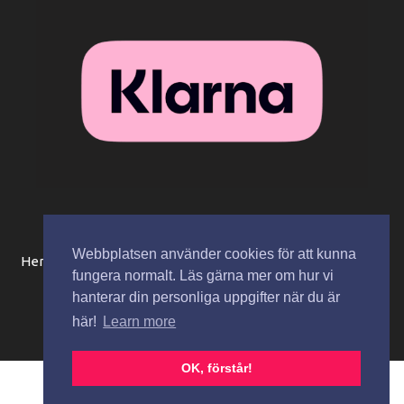
Webbplatsen använder cookies för att kunna
Hem
Beställningsinformation / köpvillkor
Mitt konto
fungera normalt. Läs gärna mer om hur vi
Integritetspolicy
Spåra paket
Kontakta oss
hanterar din personliga uppgifter när du är
här!
Learn more
Copyright © 2026 Zaza Cosmetics AB
OK, förstår!
Svenska
English