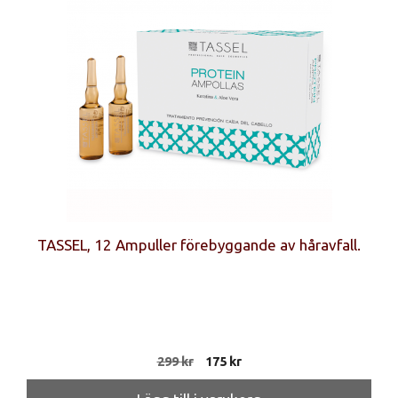
TASSEL, 12 Ampuller förebyggande av håravfall.
Det
Det
299
kr
175
kr
ursprungliga
nuvarande
priset
priset