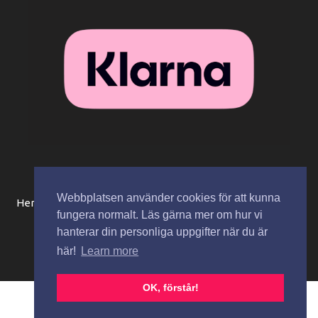
Webbplatsen använder cookies för att kunna
Hem
Beställningsinformation / köpvillkor
Mitt konto
fungera normalt. Läs gärna mer om hur vi
Integritetspolicy
Spåra paket
Kontakta oss
hanterar din personliga uppgifter när du är
här!
Learn more
Copyright © 2026 Zaza Cosmetics AB
OK, förstår!
Svenska
English