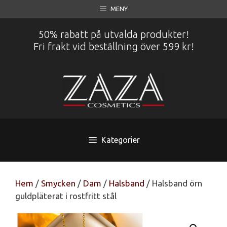
Hoppa
MENY
till
innehåll
50% rabatt på utvalda produkter!
Fri frakt vid beställning över 599 kr!
Kategorier
Hem
/
Smycken
/
Dam
/
Halsband
/ Halsband örn
guldpläterat i rostfritt stål