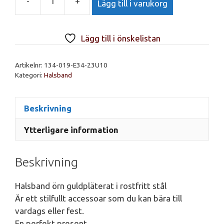
-
+
Lägg till i varukorg
Halsband
örn
guldpläterat
Lägg till i önskelistan
i
rostfritt
Artikelnr:
134-019-E34-23U10
stål
Kategori:
Halsband
mängd
Beskrivning
Ytterligare information
Beskrivning
Halsband örn guldpläterat i rostfritt stål
Är ett stilfullt accessoar som du kan bära till
vardags eller fest.
En perfekt present.