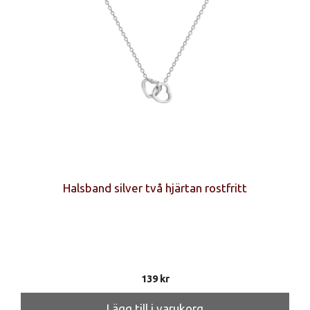
Halsband silver två hjärtan rostfritt
139
kr
Lägg till i varukorg