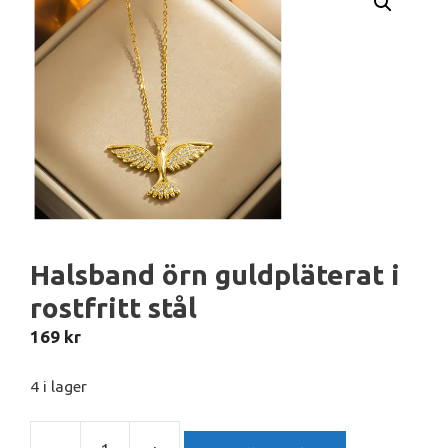
Halsband örn guldpläterat i
rostfritt stål
169
kr
4 i lager